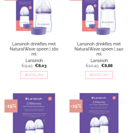
Lansinoh drinkfles met
Lansinoh drinkfles met
NaturalWave speen | 160
NaturalWave speen | 240
ml
ml
Lansinoh
Lansinoh
Oorspronkelijke
Huidige
Oorspronkelijke
Huidige
€
9,45
€
8,03
€
10,45
€
8,88
prijs
prijs
prijs
prijs
was:
is:
was:
is:
BESTEL NU
BESTEL NU
€9,45.
€8,03.
€10,45.
€8,88.
-15%
-15%