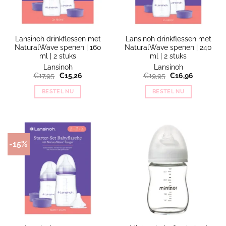
Lansinoh drinkflessen met
Lansinoh drinkflessen met
NaturalWave spenen | 160
NaturalWave spenen | 240
ml | 2 stuks
ml | 2 stuks
Lansinoh
Lansinoh
Oorspronkelijke
Huidige
Oorspronkelijke
Huidige
€
17,95
€
15,26
€
19,95
€
16,96
prijs
prijs
prijs
prijs
was:
is:
was:
is:
BESTEL NU
BESTEL NU
€17,95.
€15,26.
€19,95.
€16,96.
-15%