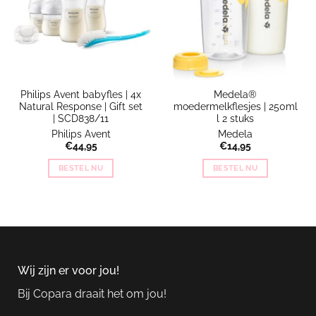
Philips Avent babyfles | 4x
Medela®
Natural Response | Gift set
moedermelkflesjes | 250ml
| SCD838/11
l 2 stuks
Philips Avent
Medela
€
44,95
€
14,95
BESTEL NU
BESTEL NU
Wij zijn er voor jou!
Bij Copara draait het om jou!