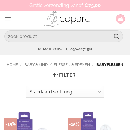
Ga
Op werkdagen vóór 15:00 besteld, zelfde dag verzonden!
Gratis verzending vanaf
€
75,00
naar
inhoud
Zoeken
naar:
MAIL ONS
030-2271566
HOME
/
BABY & KIND
/
FLESSEN & SPENEN
/
BABYFLESSEN
FILTER
-15%
-15%