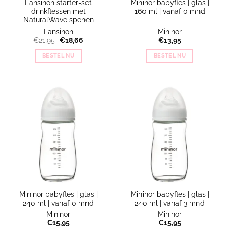
Lansinoh starter-set
Mininor babyfles | glas |
drinkflessen met
160 ml | vanaf 0 mnd
NaturalWave spenen
Lansinoh
Mininor
Oorspronkelijke
Huidige
€
21,95
€
18,66
€
13,95
prijs
prijs
was:
is:
BESTEL NU
BESTEL NU
€21,95.
€18,66.
Mininor babyfles | glas |
Mininor babyfles | glas |
240 ml | vanaf 0 mnd
240 ml | vanaf 3 mnd
Mininor
Mininor
€
15,95
€
15,95