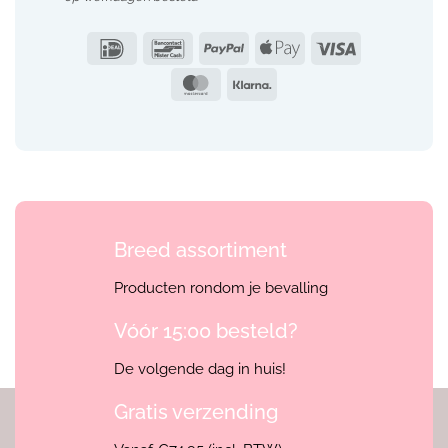
IDeal
Bancontact
PayPal
Apple
Visa
Pay
MasterCard
Klarna
Breed assortiment
Producten rondom je bevalling
Vóór 15:00 besteld?
De volgende dag in huis!
Gratis verzending