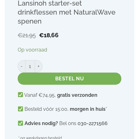
Lansinoh starter-set
drinkflessen met NaturalWave
spenen
Oorspronkelijke
Huidige
€
21,95
€
18,66
prijs
prijs
was:
is:
Op voorraad
€21,95.
€18,66.
Lansinoh starter-set drinkflessen met NaturalWave spenen 
BESTEL NU
Vanaf €74,95,
gratis verzonden
Besteld vóór 15:00,
morgen in huis
*
Advies nodig?
Bel ons
030-2271566
* op werkdagen besteld