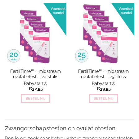
FertilTime™ – midstream
FertilTime™ – midstream
ovulatietest – 20 stuks
ovulatietest – 25 stuks
Babystart®
Babystart®
€
32,95
€
39,95
BESTEL NU
BESTEL NU
Zwangerschapstesten en ovulatietesten
Ben je op zoek naar betrouwbare zwangerschapstesten