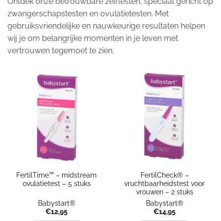
Ontdek onze betrouwbare zelftesten, speciaal gericht op
zwangerschapstesten en ovulatietesten. Met
gebruiksvriendelijke en nauwkeurige resultaten helpen
wij je om belangrijke momenten in je leven met
vertrouwen tegemoet te zien.
FertilTime™ – midstream
FertilCheck® –
ovulatietest – 5 stuks
vruchtbaarheidstest voor
vrouwen – 2 stuks
Babystart®
Babystart®
€
12,95
€
14,95