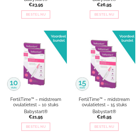
€
23,95
€
26,95
BESTEL NU
BESTEL NU
FertilTime™ – midstream
FertilTime™ – midstream
ovulatietest – 10 stuks
ovulatietest – 15 stuks
Babystart®
Babystart®
€
21,95
€
26,95
BESTEL NU
BESTEL NU