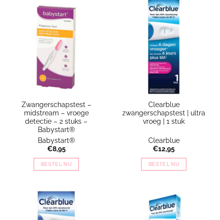
Zwangerschapstest –
Clearblue
midstream – vroege
zwangerschapstest | ultra
detectie – 2 stuks –
vroeg | 1 stuk
Babystart®
Babystart®
Clearblue
€
8,95
€
12,95
BESTEL NU
BESTEL NU