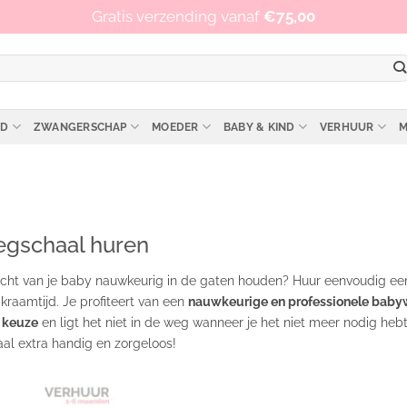
Op werkdagen vóór 15:00 besteld, zelfde dag verzonden!
Gratis verzending vanaf
€
75,00
ID
ZWANGERSCHAP
MOEDER
BABY & KIND
VERHUUR
M
gschaal huren
wicht van je baby nauwkeurig in de gaten houden? Huur eenvoudig 
 kraamtijd. Je profiteert van een
nauwkeurige en professionele bab
 keuze
en ligt het niet in de weg wanneer je het niet meer nodig heb
l extra handig en zorgeloos!