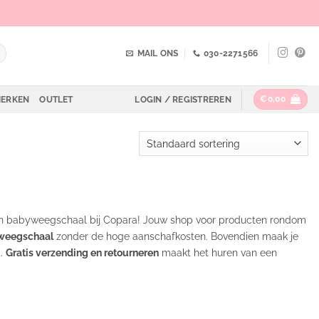
MAIL ONS
030-2271566
€
0,00
ERKEN
OUTLET
LOGIN / REGISTREREN
een babyweegschaal bij Copara! Jouw shop voor producten rondom
yweegschaal
zonder de hoge aanschafkosten. Bovendien maak je
t.
Gratis verzending en retourneren
maakt het huren van een