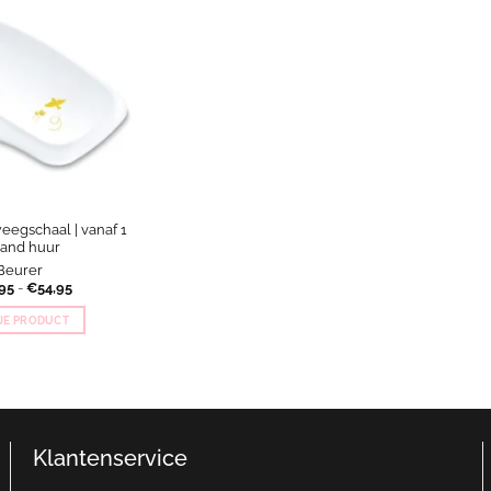
egschaal | vanaf 1
and huur
Beurer
Prijsklasse:
95
-
€
54,95
€29,95
tot
 JE PRODUCT
€54,95
Dit
product
heeft
meerdere
variaties.
Klantenservice
Deze
optie