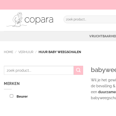
Ga
naar
inhoud
Zoeken
naar:
VRUCHTBAARHE
HOME
/
VERHUUR
/
HUUR BABY WEEGSCHALEN
babywee
Wil je het ge
MERKEN
de bevalling &
een
duurzame
Beurer
babyweegschaa