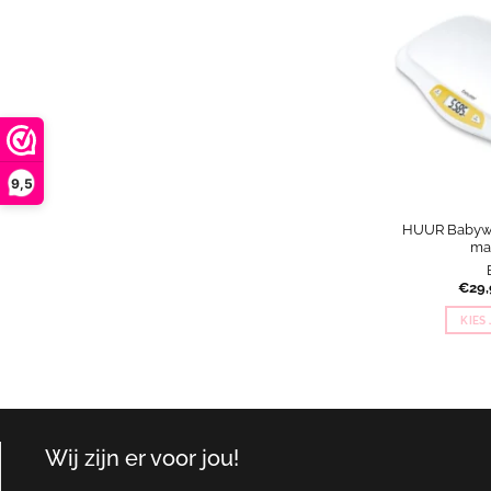
9,5
HUUR Babywe
ma
€
29,
KIES
Wij zijn er voor jou!