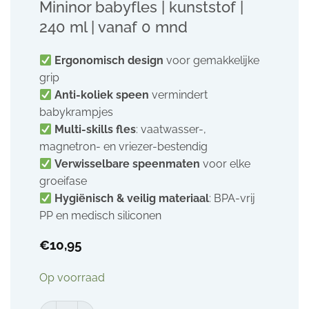
Mininor babyfles | kunststof |
240 ml | vanaf 0 mnd
Ergonomisch design
voor gemakkelijke
grip
Anti-koliek speen
vermindert
babykrampjes
Multi-skills fles
: vaatwasser-,
magnetron- en vriezer-bestendig
Verwisselbare speenmaten
voor elke
groeifase
Hygiënisch & veilig materiaal
: BPA-vrij
PP en medisch siliconen
€
10,95
Op voorraad
Mininor babyfles | kunststof | 240 ml | vanaf 0 mnd aantal