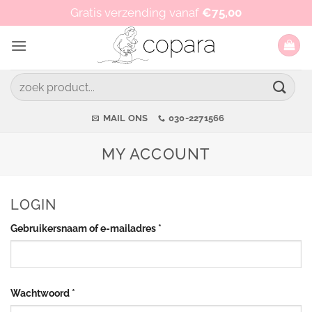
Ga
Op werkdagen vóór 15:00 besteld, zelfde dag verzonden!
Gratis verzending vanaf
€
75,00
naar
inhoud
Zoeken
naar:
MAIL ONS
030-2271566
MY ACCOUNT
LOGIN
Vereist
Gebruikersnaam of e-mailadres
*
Vereist
Wachtwoord
*