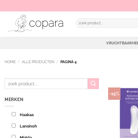
Ga
naar
inhoud
Zoeken
naar:
VRUCHTBAARHE
HOME
/
ALLE PRODUCTEN
/
PAGINA 4
-15%
MERKEN
Haakaa
Lansinoh
MiaVia