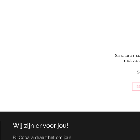
Sanature ma
met vleu
S
B
Wij zijn er voor jou!
Bij Copara draait het om jou!