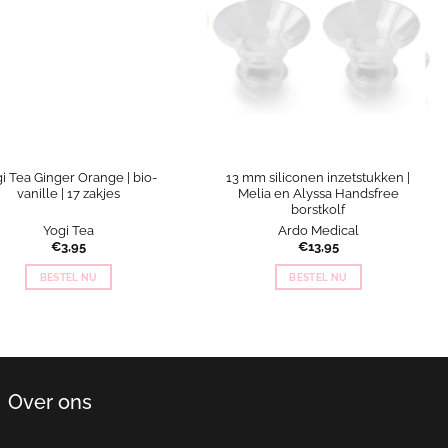
i Tea Ginger Orange | bio-
13 mm siliconen inzetstukken |
vanille | 17 zakjes
Melia en Alyssa Handsfree
borstkolf
Yogi Tea
Ardo Medical
€
3,95
€
13,95
BESTEL NU
BESTEL NU
Over ons