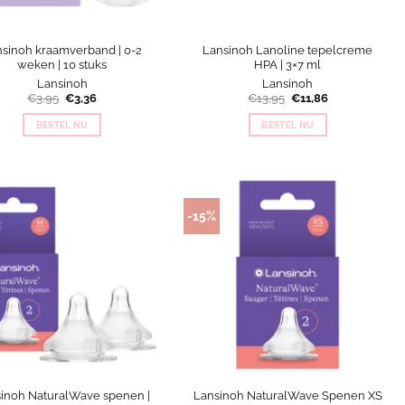
sinoh kraamverband | 0-2
Lansinoh Lanoline tepelcreme
weken | 10 stuks
HPA | 3×7 ml
Lansinoh
Lansinoh
Oorspronkelijke
Huidige
Oorspronkelijke
Huidige
€
3,95
€
3,36
€
13,95
€
11,86
prijs
prijs
prijs
prijs
was:
is:
was:
is:
BESTEL NU
BESTEL NU
€3,95.
€3,36.
€13,95.
€11,86.
-15%
inoh NaturalWave spenen |
Lansinoh NaturalWave Spenen XS