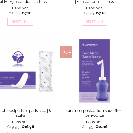
t M | +3 maanden | 2 stuks
| +0 maanden | 2 stuks
Lansinoh
Lansinoh
Oorspronkelijke
Huidige
Oorspronkelijke
Huidige
€
8,45
€
7,18
€
8,45
€
7,18
prijs
prijs
prijs
prijs
was:
is:
was:
is:
BESTEL NU
BESTEL NU
€8,45.
€7,18.
€8,45.
€7,18.
-15%
noh postpartum padsicles | 8
Lansinoh postpartum spoelfles |
stuks
peri-bottle
Lansinoh
Lansinoh
Oorspronkelijke
Huidige
Oorspronkelijke
Huidige
€
19,95
€
16,96
€
11,95
€
10,16
prijs
prijs
prijs
prijs