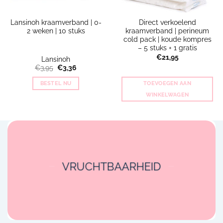
Lansinoh kraamverband | 0-
Direct verkoelend
2 weken | 10 stuks
kraamverband | perineum
cold pack | koude kompres
– 5 stuks + 1 gratis
€
21,95
Lansinoh
Oorspronkelijke
Huidige
€
3,95
€
3,36
prijs
prijs
was:
is:
BESTEL NU
TOEVOEGEN AAN
€3,95.
€3,36.
WINKELWAGEN
VRUCHTBAARHEID