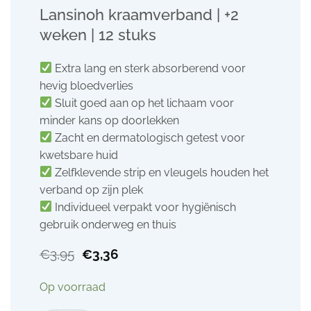
Lansinoh kraamverband | +2
weken | 12 stuks
Extra lang en sterk absorberend voor
hevig bloedverlies
Sluit goed aan op het lichaam voor
minder kans op doorlekken
Zacht en dermatologisch getest voor
kwetsbare huid
Zelfklevende strip en vleugels houden het
verband op zijn plek
Individueel verpakt voor hygiënisch
gebruik onderweg en thuis
Oorspronkelijke
Huidige
€
3,95
€
3,36
prijs
prijs
was:
is:
Op voorraad
€3,95.
€3,36.