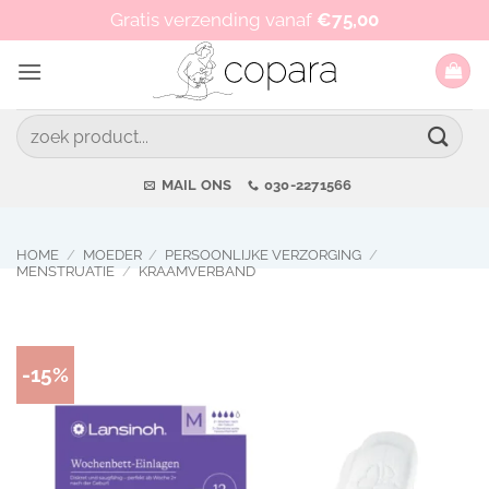
Ga
Op werkdagen vóór 15:00 besteld, zelfde dag verzonden!
Gratis verzending vanaf
€
75,00
naar
inhoud
Zoeken
naar:
MAIL ONS
030-2271566
HOME
/
MOEDER
/
PERSOONLIJKE VERZORGING
/
MENSTRUATIE
/
KRAAMVERBAND
-15%