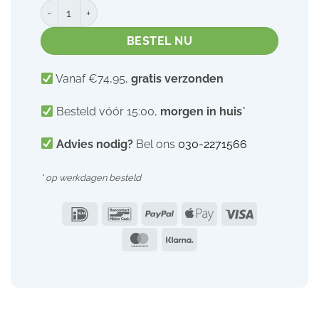
Lansinoh kraamverband | +2 weken | 12 stuks aantal
BESTEL NU
Vanaf €74,95,
gratis verzonden
Besteld vóór 15:00,
morgen in huis
*
Advies nodig?
Bel ons
030-2271566
* op werkdagen besteld
IDeal
Bancontact
PayPal
Apple
Visa
Pay
MasterCard
Klarna