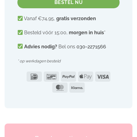
BESTEL NU
Vanaf €74,95,
gratis verzonden
Besteld vóór 15:00,
morgen in huis
*
Advies nodig?
Bel ons
030-2271566
* op werkdagen besteld
IDeal
Bancontact
PayPal
Apple
Visa
Pay
MasterCard
Klarna