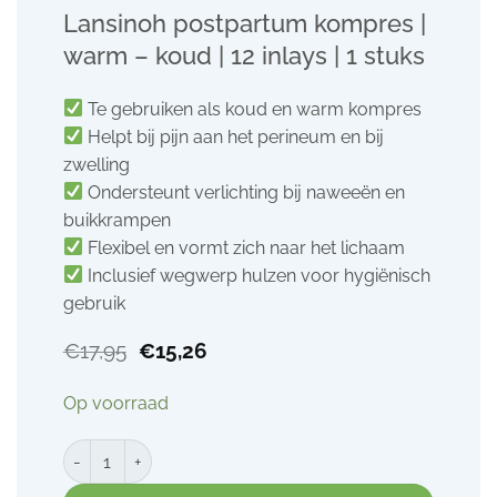
Lansinoh postpartum kompres |
warm – koud | 12 inlays | 1 stuks
Te gebruiken als koud en warm kompres
Helpt bij pijn aan het perineum en bij
zwelling
Ondersteunt verlichting bij naweeën en
buikkrampen
Flexibel en vormt zich naar het lichaam
Inclusief wegwerp hulzen voor hygiënisch
gebruik
Oorspronkelijke
Huidige
€
17,95
€
15,26
prijs
prijs
was:
is:
Op voorraad
€17,95.
€15,26.
Lansinoh postpartum kompres | warm - koud | 12 inlays | 1 s