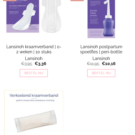
Lansinoh kraamverband | 0-
Lansinoh postpartum
2 weken | 10 stuks
spoelfles | peri-bottle
Lansinoh
Lansinoh
Oorspronkelijke
Huidige
Oorspronkelijke
Huidige
€
3,95
€
3,36
€
11,95
€
10,16
prijs
prijs
prijs
prijs
was:
is:
was:
is:
BESTEL NU
BESTEL NU
€3,95.
€3,36.
€11,95.
€10,16.