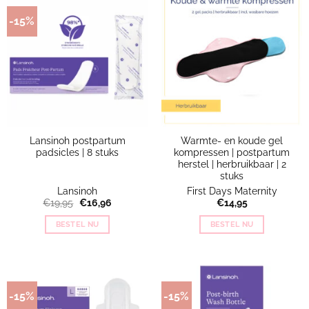
-15%
Lansinoh postpartum
Warmte- en koude gel
padsicles | 8 stuks
kompressen | postpartum
herstel | herbruikbaar | 2
stuks
Lansinoh
First Days Maternity
Oorspronkelijke
Huidige
€
19,95
€
16,96
€
14,95
prijs
prijs
was:
is:
BESTEL NU
BESTEL NU
€19,95.
€16,96.
-15%
-15%