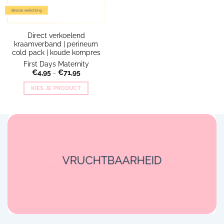
Direct verkoelend
kraamverband | perineum
cold pack | koude kompres
First Days Maternity
Prijsklasse:
€
4,95
-
€
71,95
€4,95
tot
KIES JE PRODUCT
€71,95
Dit
product
heeft
meerdere
variaties.
Deze
VRUCHTBAARHEID
optie
kan
gekozen
worden
op
de