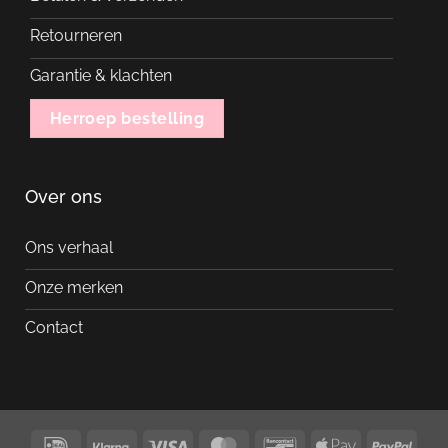
Retourneren
Garantie & klachten
Herroep bestelling
Over ons
Ons verhaal
Onze merken
Contact
IDeal
Klarna
Visa
MasterCard
Bancontact
Apple
PayP