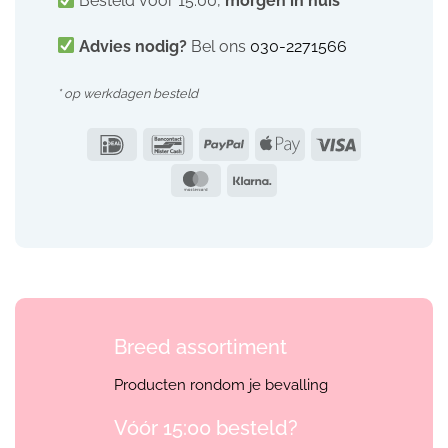
Besteld vóór 15:00,
morgen in huis
*
Advies nodig?
Bel ons
030-2271566
* op werkdagen besteld
IDeal
Bancontact
PayPal
Apple
Visa
Pay
MasterCard
Klarna
Breed assortiment
Producten rondom je bevalling
Vóór 15:00 besteld?