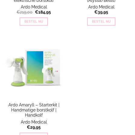
elektrische borstkolf
(Alyssa/Bellis)
Ardo Medical
Ardo Medical
Oorspronkelijke
Huidige
€
219,00
€
184,95
€
39,95
prijs
prijs
was:
is:
BESTEL NU
BESTEL NU
€219,00.
€184,95.
Ardo Amaryll – Starterkit |
Handmatige borstkolf |
Handkolf
Ardo Medical
€
29,95