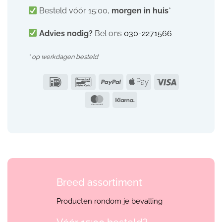
Besteld vóór 15:00,
morgen in huis
*
Advies nodig?
Bel ons
030-2271566
* op werkdagen besteld
IDeal
Bancontact
PayPal
Apple
Visa
Pay
MasterCard
Klarna
Breed assortiment
Producten rondom je bevalling