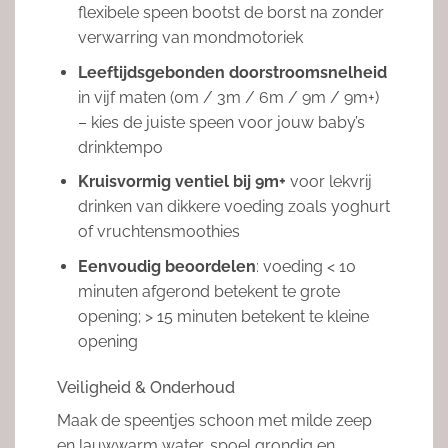
flexibele speen bootst de borst na zonder
verwarring van mondmotoriek
Leeftijdsgebonden doorstroomsnelheid
in vijf maten (0m / 3m / 6m / 9m / 9m+)
– kies de juiste speen voor jouw baby’s
drinktempo
Kruisvormig ventiel bij 9m+
voor lekvrij
drinken van dikkere voeding zoals yoghurt
of vruchtensmoothies
Eenvoudig beoordelen
: voeding < 10
minuten afgerond betekent te grote
opening; > 15 minuten betekent te kleine
opening
Veiligheid & Onderhoud
Maak de speentjes schoon met milde zeep
en lauwwarm water, spoel grondig en