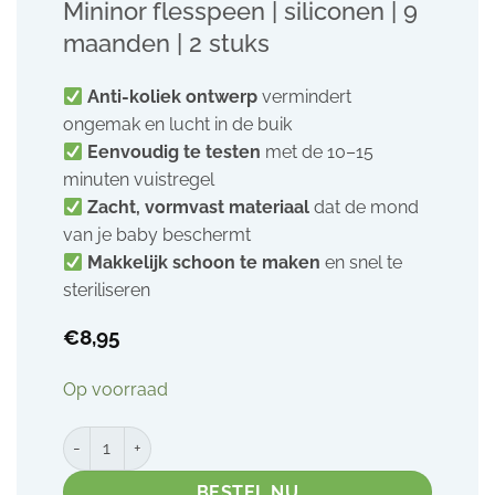
Mininor flesspeen | siliconen | 9
maanden | 2 stuks
Anti-koliek ontwerp
vermindert
ongemak en lucht in de buik
Eenvoudig te testen
met de 10–15
minuten vuistregel
Zacht, vormvast materiaal
dat de mond
van je baby beschermt
Makkelijk schoon te maken
en snel te
steriliseren
€
8,95
Op voorraad
Mininor flesspeen | siliconen | 9 maanden | 2 stuks aantal
BESTEL NU