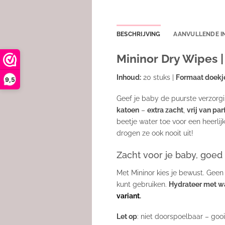
BESCHRIJVING
AANVULLENDE I
Mininor Dry Wipes 
Inhoud:
20 stuks |
Formaat doekj
9,5
Geef je baby de puurste verzor
katoen
–
extra zacht
,
vrij van p
beetje water toe voor een heerl
drogen ze ook nooit uit!
Zacht voor je baby, goed
Met Mininor kies je bewust. Geen 
kunt gebruiken.
Hydrateer met wa
variant
.
Let op
: niet doorspoelbaar – gooi