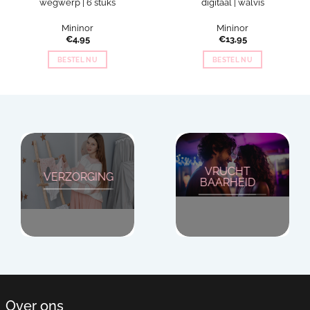
wegwerp | 6 stuks
digitaal | walvis
Mininor
Mininor
€
4,95
€
13,95
BESTEL NU
BESTEL NU
VRUCHT
VERZORGING
BAARHEID
Over ons