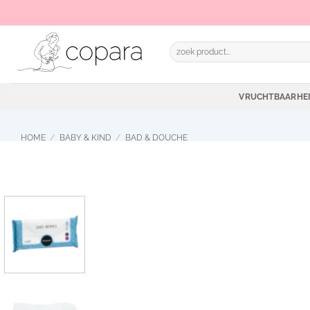
Ga
naar
inhoud
Zoeken
naar:
VRUCHTBAARHE
HOME
/
BABY & KIND
/
BAD & DOUCHE