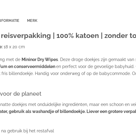
NFORMATIE
MERK
| reisverpakking | 100% katoen | zonder 
e:
18 x 20 cm
ging met de
Mininor Dry Wipes
. Deze droge doekjes zijn gemaakt van
arfum en conserveermiddelen
en perfect voor de gevoelige babyhuid.
ijk fris billendoekje. Handig voor onderweg of op de babycommode. O
 voor de planeet
natte doekjes met onduidelijke ingrediënten, maar een schoon en veil
ter, gebruik als washandje of billendoekje. Liever een grotere verpa
 na gebruik bij het restafval