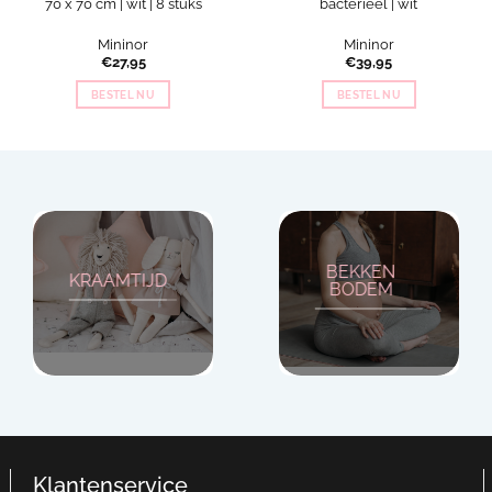
70 x 70 cm | wit | 8 stuks
bacterieel | wit
Mininor
Mininor
€
27,95
€
39,95
BESTEL NU
BESTEL NU
BEKKEN
KRAAMTIJD
BODEM
Klantenservice