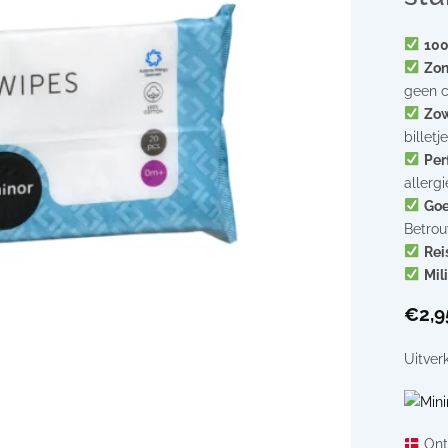
100
Zon
geen 
Zow
billet
Per
allerg
Goe
Betrou
Rei
Mil
€
2,9
Uitver
Ont