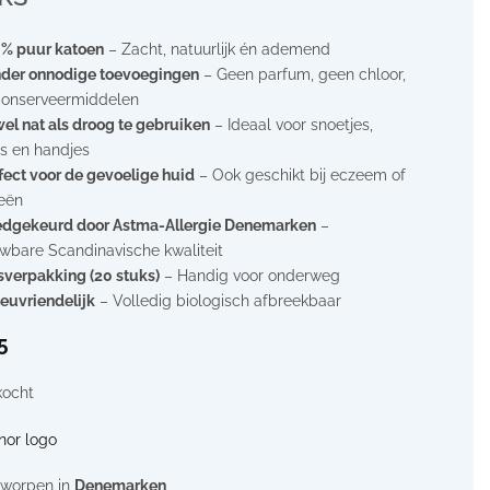
% puur katoen
– Zacht, natuurlijk én ademend
der onnodige toevoegingen
– Geen parfum, geen chloor,
conserveermiddelen
el nat als droog te gebruiken
– Ideaal voor snoetjes,
jes en handjes
fect voor de gevoelige huid
– Ook geschikt bij eczeem of
ieën
dgekeurd door Astma-Allergie Denemarken
–
wbare Scandinavische kwaliteit
sverpakking (20 stuks)
– Handig voor onderweg
ieuvriendelijk
– Volledig biologisch afbreekbaar
5
kocht
worpen in
Denemarken