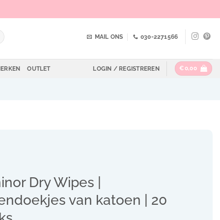
MAIL ONS
030-2271566
€
0,00
ERKEN
OUTLET
LOGIN / REGISTREREN
inor Dry Wipes |
lendoekjes van katoen | 20
ks