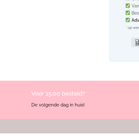
Van
Bes
Adv
* op we
Vóór 15:00 besteld?
De volgende dag in huis!