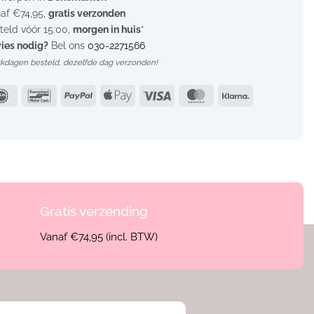
af €74,95,
gratis verzonden
teld vóór 15:00,
morgen in huis
*
ies nodig?
Bel ons
030-2271566
rkdagen besteld,
dezelfde dag verzonden!
IDeal
Bancontact
PayPal
Apple
Visa
MasterCard
Klarna
Pay
Gratis verzending
Vanaf €74,95 (incl. BTW)