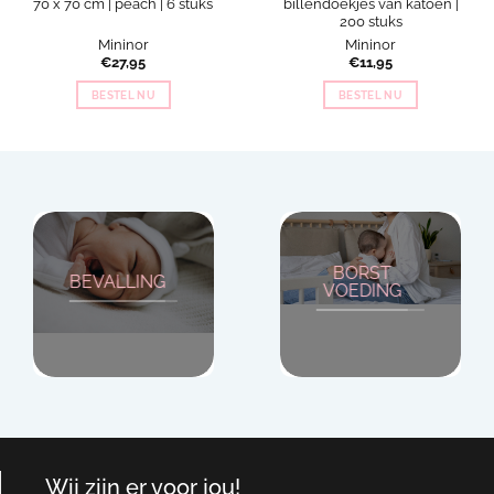
70 x 70 cm | peach | 6 stuks
billendoekjes van katoen |
200 stuks
Mininor
Mininor
€
27,95
€
11,95
BESTEL NU
BESTEL NU
BORST
BEVALLING
VOEDING
Wij zijn er voor jou!