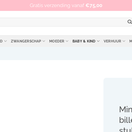
Op werkdagen vóór 15:00 besteld, zelfde dag verzonden!
Gratis verzending vanaf
€
75,00
ID
ZWANGERSCHAP
MOEDER
BABY & KIND
VERHUUR
M
Min
bil
stu