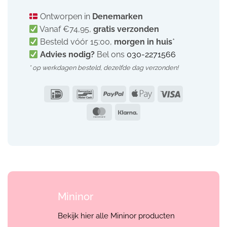
Ontworpen in
Denemarken
Vanaf €74,95,
gratis verzonden
Besteld vóór 15:00,
morgen in huis
*
Advies nodig?
Bel ons
030-2271566
* op werkdagen besteld,
dezelfde dag verzonden!
IDeal
Bancontact
PayPal
Apple
Visa
Pay
MasterCard
Klarna
Mininor
Bekijk hier alle Mininor producten