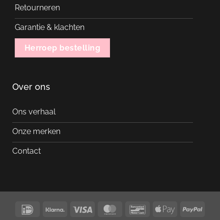
Retourneren
Garantie & klachten
Herroep bestelling
Over ons
Ons verhaal
Onze merken
Contact
IDeal
Klarna
Visa
MasterCard
Bancontact
Apple
PayP
Pay