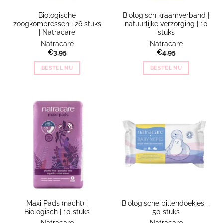
Biologische
Biologisch kraamverband |
zoogkompressen | 26 stuks
natuurlijke verzorging | 10
| Natracare
stuks
Natracare
Natracare
€
3,95
€
4,95
BESTEL NU
BESTEL NU
Maxi Pads (nacht) |
Biologische billendoekjes –
Biologisch | 10 stuks
50 stuks
Natracare
Natracare