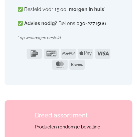
Besteld vóór 15:00,
morgen in huis
*
Advies nodig?
Bel ons
030-2271566
* op werkdagen besteld
IDeal
Bancontact
PayPal
Apple
Visa
Pay
MasterCard
Klarna
Breed assortiment
Producten rondom je bevalling