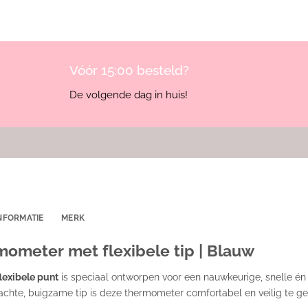
Vóór 15:00 besteld?
De volgende dag in huis!
NFORMATIE
MERK
rmometer met flexibele tip | Blauw
flexibele punt
is speciaal ontworpen voor een nauwkeurige, snelle én 
chte, buigzame tip is deze thermometer comfortabel en veilig te geb