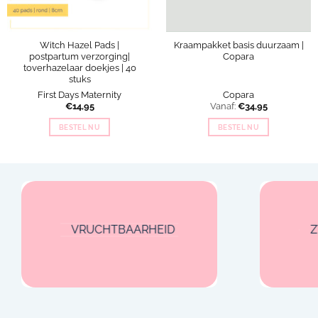
Witch Hazel Pads |
Kraampakket basis duurzaam |
postpartum verzorging|
Copara
toverhazelaar doekjes | 40
stuks
First Days Maternity
Copara
€
14,95
Vanaf:
€
34,95
BESTEL NU
BESTEL NU
VRUCHTBAARHEID