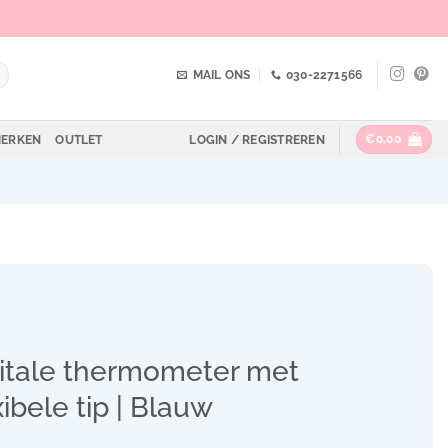
MAIL ONS
030-2271566
€
0,00
ERKEN
OUTLET
LOGIN / REGISTREREN
itale thermometer met
xibele tip | Blauw