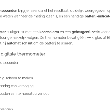
0 seconden
krijg je razendsnel het resultaat, duidelijk weergegeven 
 je weten wanneer de meting klaar is, en een handige
batterij-indicat
eter
is uitgerust met een
koortsalarm
en een
geheugenfunctie
voor d
uur gemakkelijk volgen. De thermometer bevat géén kwik, glas of BPA
t hij
automatisch uit
om de batterij te sparen.
digitale thermometer:
 10 seconden
dig schoon te maken
kenning van verhoging
houden van temperatuurverloop
vervangen