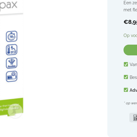
Een ze
met fl
€
8,9
Op vo
Van
Bes
Adv
* op we