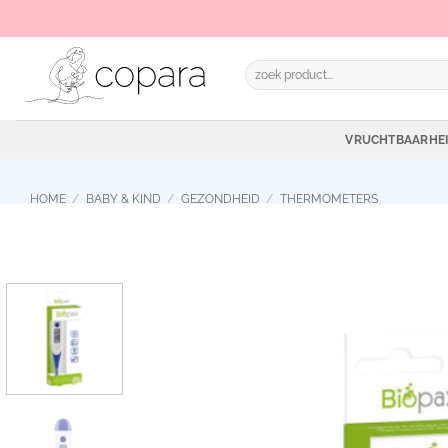
Ga
naar
inhoud
Zoeken
naar:
VRUCHTBAARHE
HOME
/
BABY & KIND
/
GEZONDHEID
/
THERMOMETERS