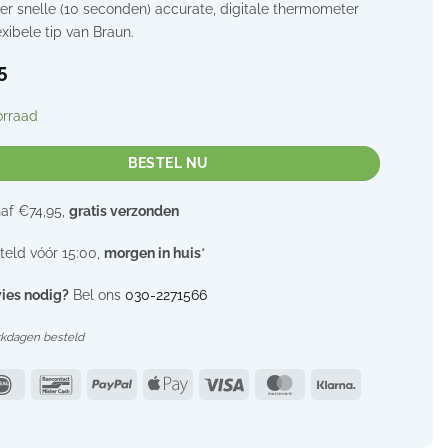
er snelle (10 seconden) accurate, digitale thermometer
exibele tip van Braun.
5
orraad
BESTEL NU
af €74,95,
gratis verzonden
teld vóór 15:00,
morgen in huis
*
ies nodig?
Bel ons
030-2271566
rkdagen besteld
IDeal
Bancontact
PayPal
Apple
Visa
MasterCard
Klarna
Pay