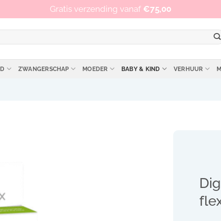
Op werkdagen vóór 15:00 besteld, zelfde dag verzonden!
Gratis verzending vanaf
€
75,00
ID
ZWANGERSCHAP
MOEDER
BABY & KIND
VERHUUR
M
Dig
fle