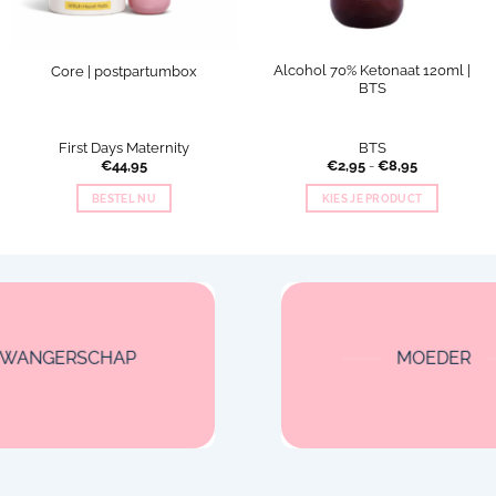
Alcohol 70% Ketonaat 120ml |
Core | postpartumbox
BTS
First Days Maternity
BTS
Prijsklasse:
€
44,95
€
2,95
-
€
8,95
€2,95
tot
BESTEL NU
KIES JE PRODUCT
€8,95
Dit
product
heeft
meerdere
variaties.
Deze
optie
ZWANGERSCHAP
MOEDER
kan
gekozen
worden
op
de
productpagina