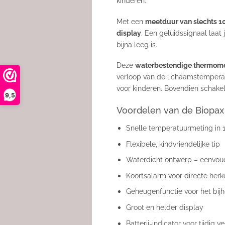
kinderen.
Met een
meetduur van slechts 1
display
. Een geluidssignaal laat
bijna leeg is.
Deze
waterbestendige thermom
verloop van de lichaamstemperat
voor kinderen. Bovendien schakel
9,5
Voordelen van de Biopax 
Snelle temperatuurmeting in
Flexibele, kindvriendelijke tip
Waterdicht ontwerp – eenvou
Koortsalarm voor directe her
Geheugenfunctie voor het bij
Groot en helder display
Batterij-indicator voor tijdig 