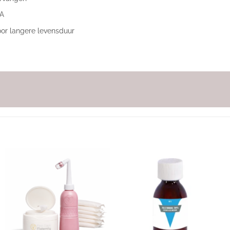
PA
oor langere levensduur