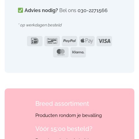
Advies nodig?
Bel ons
030-2271566
* op werkdagen besteld
IDeal
Bancontact
PayPal
Apple
Visa
Pay
MasterCard
Klarna
Breed assortiment
Producten rondom je bevalling
Vóór 15:00 besteld?