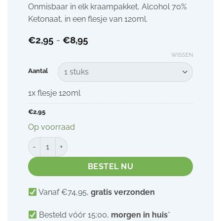
Onmisbaar in elk kraampakket, Alcohol 70%
Ketonaat, in een flesje van 120ml.
Prijsklasse:
€
2,95
-
€
8,95
€2,95
WISSEN
tot
€8,95
Aantal
1x flesje 120ml
€
2,95
Op voorraad
Alcohol 70% Ketonaat 120ml | BTS aantal
BESTEL NU
Vanaf €74,95,
gratis verzonden
Besteld vóór 15:00,
morgen in huis
*