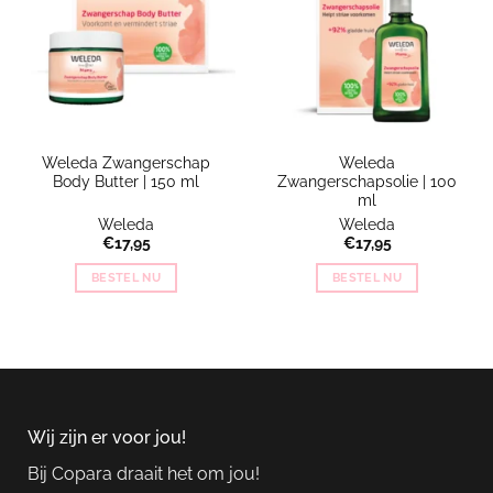
Weleda Zwangerschap
Weleda
Body Butter | 150 ml
Zwangerschapsolie | 100
ml
Weleda
Weleda
€
17,95
€
17,95
BESTEL NU
BESTEL NU
Wij zijn er voor jou!
Bij Copara draait het om jou!