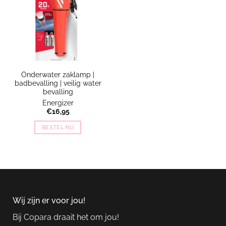
Onderwater zaklamp |
badbevalling | veilig water
bevalling
Energizer
€
16,95
BESTEL NU
Wij zijn er voor jou!
Bij Copara draait het om jou!