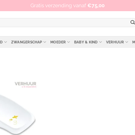
Op werkdagen vóór 15:00 besteld, zelfde dag verzonden!
Gratis verzending vanaf
€
75,00
ID
ZWANGERSCHAP
MOEDER
BABY & KIND
VERHUUR
M