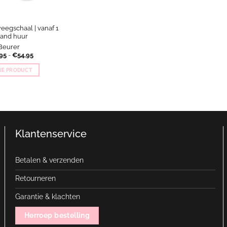
egschaal | vanaf 1
and huur
Beurer
Prijsklasse:
95
-
€
54,95
€29,95
tot
 JE PRODUCT
€54,95
Dit
product
heeft
meerdere
variaties.
Klantenservice
Deze
optie
kan
Betalen & verzenden
gekozen
worden
Retourneren
op
de
Garantie & klachten
productpagina
Herroep bestelling