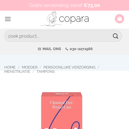
Ga
Op werkdagen vóór 15:00 besteld, zelfde dag verzonden!
Gratis verzending vanaf
€
75,00
naar
inhoud
Zoeken
naar:
MAIL ONS
030-2271566
HOME
/
MOEDER
/
PERSOONLIJKE VERZORGING
/
MENSTRUATIE
/
TAMPONS