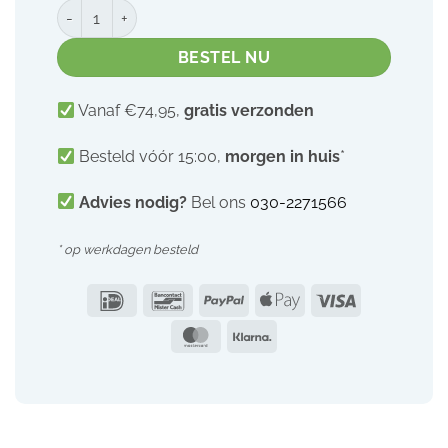
YONI tampons Heavy | 100% biologisch katoen | 16 stuks aa
BESTEL NU
Vanaf €74,95,
gratis verzonden
Besteld vóór 15:00,
morgen in huis
*
Advies nodig?
Bel ons
030-2271566
* op werkdagen besteld
IDeal
Bancontact
PayPal
Apple
Visa
Pay
MasterCard
Klarna