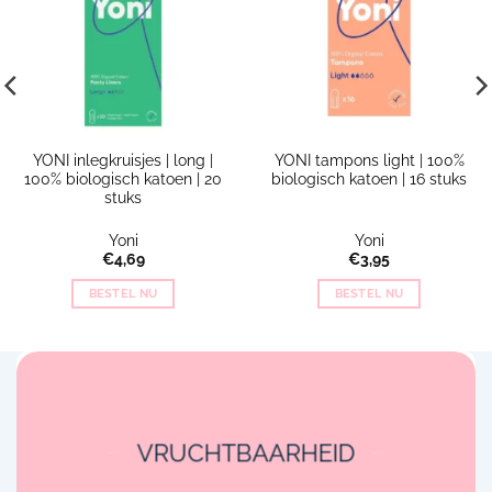
YONI inlegkruisjes | long |
YONI tampons light | 100%
100% biologisch katoen | 20
biologisch katoen | 16 stuks
stuks
Yoni
Yoni
€
4,69
€
3,95
BESTEL NU
BESTEL NU
VRUCHTBAARHEID