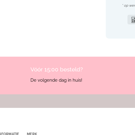
* op we
Vóór 15:00 besteld?
De volgende dag in huis!
NFORMATIE
MERK