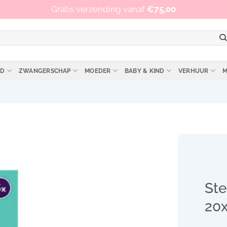
Op werkdagen vóór 15:00 besteld, zelfde dag verzonden!
Gratis verzending vanaf
€
75,00
ID
ZWANGERSCHAP
MOEDER
BABY & KIND
VERHUUR
M
Ste
20x