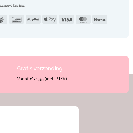
rkdagen besteld
IDeal
Bancontact
PayPal
Apple
Visa
MasterCard
Klarna
Pay
Gratis verzending
Vanaf €74,95 (incl. BTW)