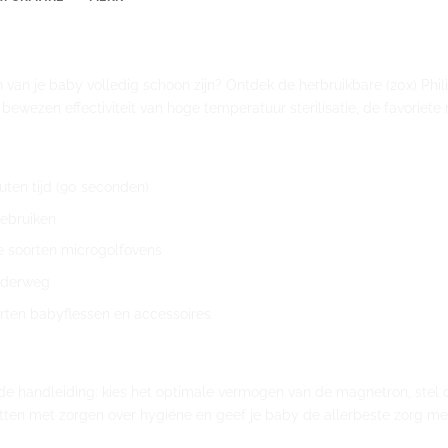
iezakjes | Philips Avent
 van je baby volledig schoon zijn? Ontdek de herbruikbare (20x) Phili
e bewezen effectiviteit van hoge temperatuur sterilisatie, de favoriet
nuten tijd (90 seconden)
gebruiken
le soorten microgolfovens
onderweg
soorten babyflessen en accessoires
de handleiding: kies het optimale vermogen van de magnetron, stel de 
etten met zorgen over hygiëne en geef je baby de allerbeste zorg met 