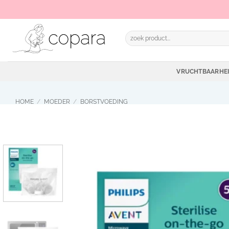
Ga
naar
inhoud
Zoeken
naar:
VRUCHTBAARHE
HOME
/
MOEDER
/
BORSTVOEDING