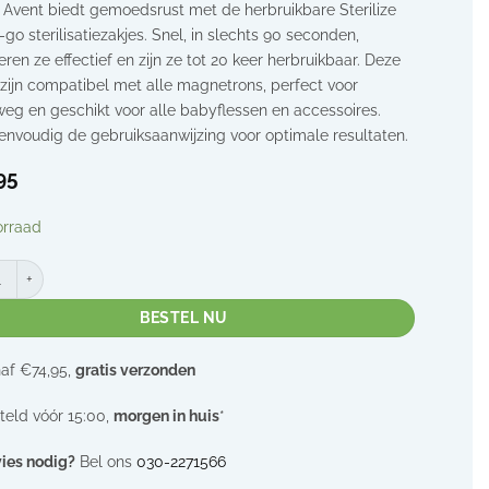
s Avent biedt gemoedsrust met de herbruikbare Sterilize
-go sterilisatiezakjes. Snel, in slechts 90 seconden,
seren ze effectief en zijn ze tot 20 keer herbruikbaar. Deze
 zijn compatibel met alle magnetrons, perfect voor
eg en geschikt voor alle babyflessen en accessoires.
envoudig de gebruiksaanwijzing voor optimale resultaten.
95
orraad
satiezakjes magnetron | 20x herbruikbaar | Philips Avent aantal
BESTEL NU
af €74,95,
gratis verzonden
teld vóór 15:00,
morgen in huis
*
ies nodig?
Bel ons
030-2271566