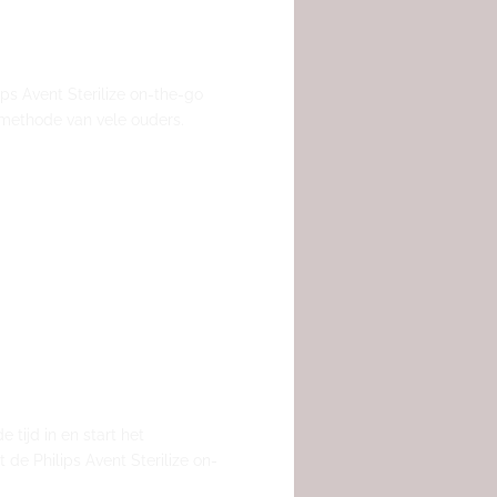
ps Avent Sterilize on-the-go
e methode van vele ouders.
tijd in en start het
de Philips Avent Sterilize on-