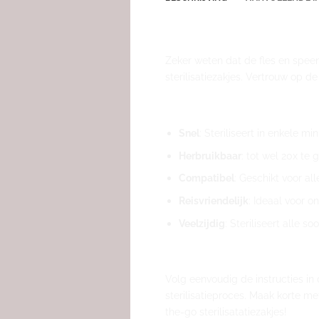
Magnetron sterilisat
Zeker weten dat de fles en speen
sterilisatiezakjes. Vertrouw op d
Kenmerken
Snel
: Steriliseert in enkele mi
Herbruikbaar
: tot wel 20x te 
Compatibel
: Geschikt voor al
Reisvriendelijk
: Ideaal voor 
Veelzijdig
: Steriliseert alle 
Gebruiksaanwijzing
Volg eenvoudig de instructies in 
sterilisatieproces. Maak korte m
the-go sterilisatatiezakjes!