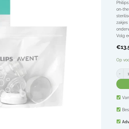
Philip
on-the
sterili
zakjes
onderw
Volg e
€
13,
Op vo
Sterili
Van
Bes
Adv