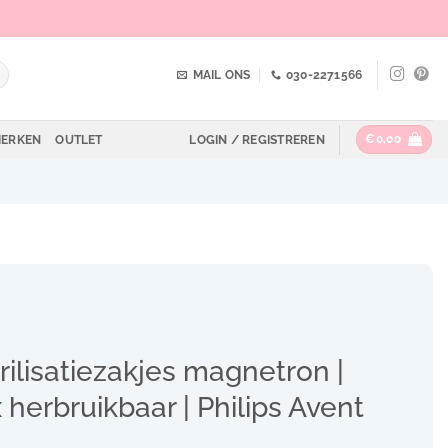
MAIL ONS
030-2271566
€
0,00
ERKEN
OUTLET
LOGIN / REGISTREREN
rilisatiezakjes magnetron |
 herbruikbaar | Philips Avent