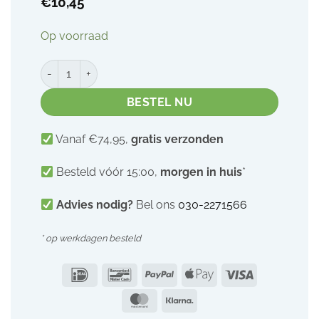
€
10,45
Op voorraad
Petit&Jolie badolie | 200 ml aantal
BESTEL NU
Vanaf €74,95,
gratis verzonden
Besteld vóór 15:00,
morgen in huis
*
Advies nodig?
Bel ons
030-2271566
* op werkdagen besteld
IDeal
Bancontact
PayPal
Apple
Visa
Pay
MasterCard
Klarna