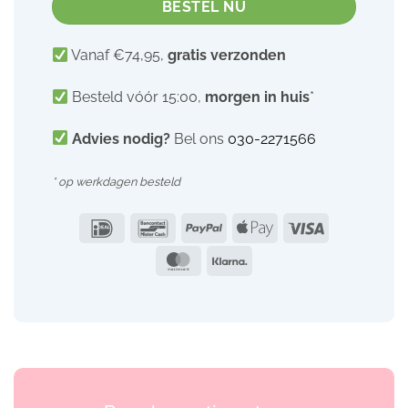
BESTEL NU
Vanaf €74,95,
gratis verzonden
Besteld vóór 15:00,
morgen in huis
*
Advies nodig?
Bel ons
030-2271566
* op werkdagen besteld
IDeal
Bancontact
PayPal
Apple
Visa
Pay
MasterCard
Klarna