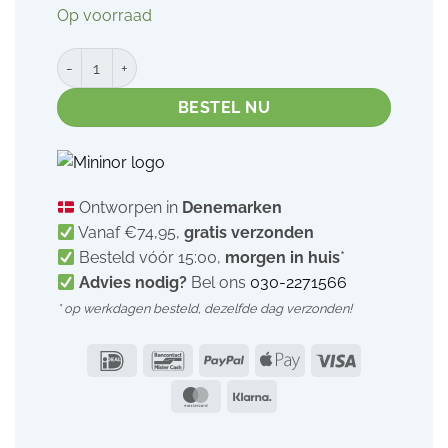
Op voorraad
Mininor wegwerp slabbetjes | 10 stuks aantal
BESTEL NU
Ontworpen in
Denemarken
Vanaf €74,95,
gratis verzonden
Besteld vóór 15:00,
morgen in huis
*
Advies nodig?
Bel ons
030-2271566
* op werkdagen besteld,
dezelfde dag verzonden!
IDeal
Bancontact
PayPal
Apple
Visa
Pay
MasterCard
Klarna