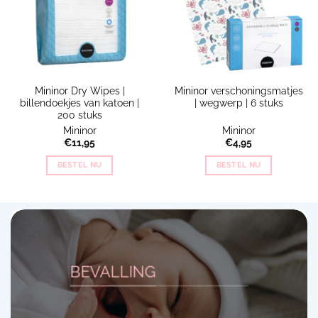
Mininor Dry Wipes |
Mininor verschoningsmatjes
billendoekjes van katoen |
| wegwerp | 6 stuks
200 stuks
Mininor
Mininor
€
11,95
€
4,95
BESTEL NU
BESTEL NU
BEVALLING