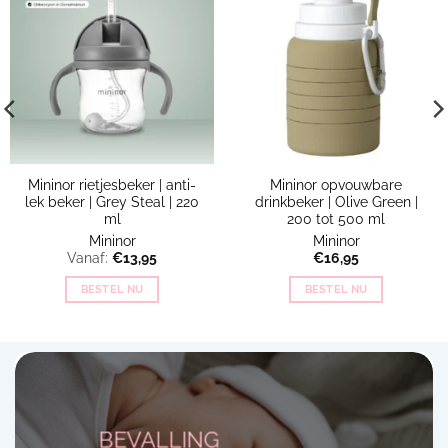
Mininor rietjesbeker | anti-
Mininor opvouwbare
lek beker | Grey Steal | 220
drinkbeker | Olive Green |
ml
200 tot 500 ml
Mininor
Mininor
Vanaf:
€
13,95
€
16,95
BESTEL NU
BESTEL NU
BEVALLING