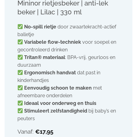
Mininor rietjesbeker | anti-lek
beker | Lilac | 330 ml
No-spill rietje
door zwaartekracht-actief
balletje
Variabele flow-techniek
voor soepel en
gecontroleerd drinken
Tritan® materiaal
: BPA-vrij, geurloos en
duurzaam
Ergonomisch handvat
dat past in
kinderhandjes
Eenvoudig schoon te maken
met
afneembare onderdelen
Ideaal voor onderweg en thuis
Stimuleert zelfstandigheid
bij baby’s en
peuters
Vanaf:
€
17,95