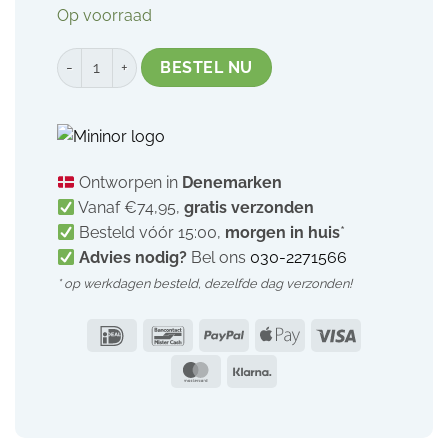
Op voorraad
Mininor rietjesbeker | anti-lek beker | Lilac | 330 ml aantal
BESTEL NU
Ontworpen in
Denemarken
Vanaf €74,95,
gratis verzonden
Besteld vóór 15:00,
morgen in huis
*
Advies nodig?
Bel ons
030-2271566
* op werkdagen besteld,
dezelfde dag verzonden!
IDeal
Bancontact
PayPal
Apple
Visa
Pay
MasterCard
Klarna