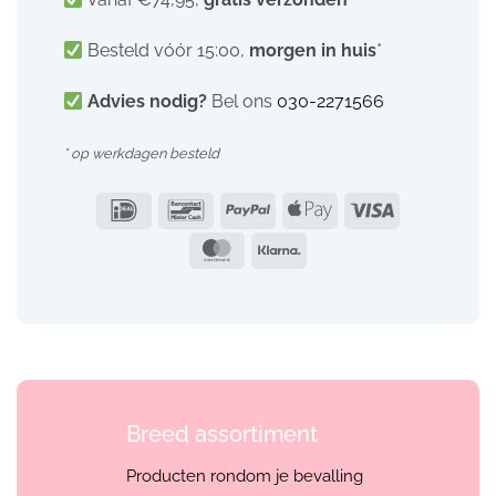
Besteld vóór 15:00,
morgen in huis
*
Advies nodig?
Bel ons
030-2271566
* op werkdagen besteld
IDeal
Bancontact
PayPal
Apple
Visa
Pay
MasterCard
Klarna
Breed assortiment
Producten rondom je bevalling