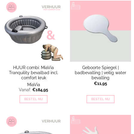
HUUR combi: MiaVia
Geboorte Spiegel |
Tranquility bevalbad incl.
badbevalling | veilig water
comfort kruk
bevalling
€
11,95
MiaVia
Vanaf:
€
184,95
BESTEL NU
BESTEL NU