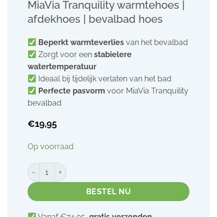
MiaVia Tranquility warmtehoes |
afdekhoes | bevalbad hoes
Beperkt warmteverlies
van het bevalbad
Zorgt voor een
stabielere
watertemperatuur
Ideaal bij tijdelijk verlaten van het bad
Perfecte pasvorm
voor MiaVia Tranquility
bevalbad
€
19,95
Op voorraad
MiaVia Tranquility warmtehoes | afdekhoes | bevalbad hoes
BESTEL NU
Vanaf €74,95,
gratis verzonden