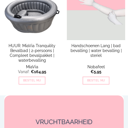
HUUR: MiaVia Tranquility
Handschoenen Lang | bad
Bevalbad | 2-persoons |
bevalling | water bevalling |
Compleet bevalpakket |
steriel
waterbevalling
MiaVia
Nobafeel
Vanaf:
€
164,95
€
5,95
BESTEL NU
BESTEL NU
VRUCHTBAARHEID