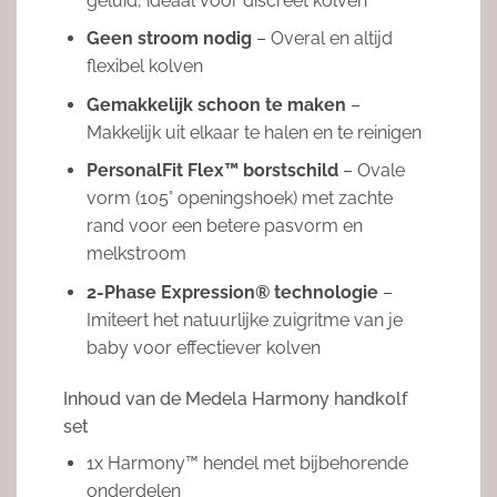
geluid, ideaal voor discreet kolven
Geen stroom nodig
– Overal en altijd
flexibel kolven
Gemakkelijk schoon te maken
–
Makkelijk uit elkaar te halen en te reinigen
PersonalFit Flex™ borstschild
– Ovale
vorm (105° openingshoek) met zachte
rand voor een betere pasvorm en
melkstroom
2-Phase Expression® technologie
–
Imiteert het natuurlijke zuigritme van je
baby voor effectiever kolven
Inhoud van de Medela Harmony handkolf
set
1x Harmony™ hendel met bijbehorende
onderdelen