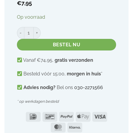
€
7,95
Op voorraad
Lipventiel Ardo Alyssa Handsfree | 2 stuks aantal
BESTEL NU
Vanaf €74,95,
gratis verzonden
Besteld vóór 15:00,
morgen in huis
*
Advies nodig?
Bel ons
030-2271566
* op werkdagen besteld
IDeal
Bancontact
PayPal
Apple
Visa
Pay
MasterCard
Klarna