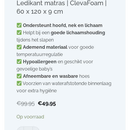
Ledikant matras | ClevaFoam |
60 x 120 x 9 cm
Ondersteunt hoofd, nek en lichaam
Helpt bij een
goede lichaamshouding
tijdens het slapen
Ademend materiaal
voor goede
temperatuurregulatie
Hypoallergeen
en geschikt voor
gevoelige baby’s
Afneembare en wasbare
hoes
Voorzien van waterafstotende binnenlaag
voor extra hygiëne
Oorspronkelijke
Huidige
€
99,95
€
49,95
prijs
prijs
was:
is:
Op voorraad
€99,95.
€49,95.
Ledikant matras | ClevaFoam | 60 x 120 x 9 cm aantal