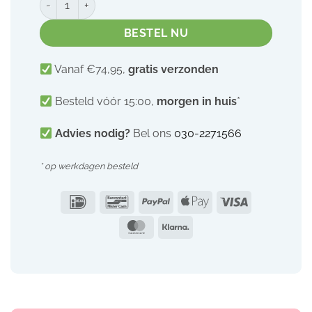
BESTEL NU
Vanaf €74,95,
gratis verzonden
Besteld vóór 15:00,
morgen in huis
*
Advies nodig?
Bel ons
030-2271566
* op werkdagen besteld
IDeal
Bancontact
PayPal
Apple
Visa
Pay
MasterCard
Klarna