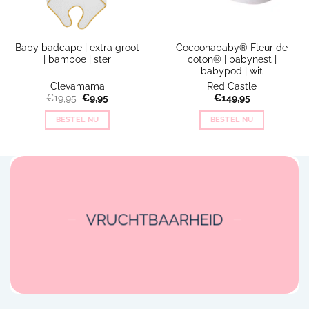
Baby badcape | extra groot
Cocoonababy® Fleur de
| bamboe | ster
coton® | babynest |
babypod | wit
Clevamama
Red Castle
Oorspronkelijke
Huidige
€
19,95
€
9,95
€
149,95
prijs
prijs
was:
is:
BESTEL NU
BESTEL NU
€19,95.
€9,95.
VRUCHTBAARHEID