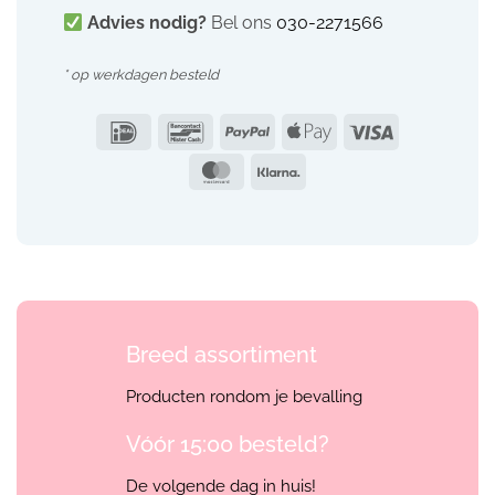
Advies nodig?
Bel ons
030-2271566
* op werkdagen besteld
IDeal
Bancontact
PayPal
Apple
Visa
Pay
MasterCard
Klarna
Breed assortiment
Producten rondom je bevalling
Vóór 15:00 besteld?
De volgende dag in huis!