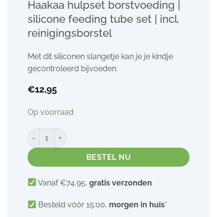
Haakaa hulpset borstvoeding |
silicone feeding tube set | incl.
reinigingsborstel
Met dit siliconen slangetje kan je je kindje
gecontroleerd bijvoeden.
€
12,95
Op voorraad
Haakaa hulpset borstvoeding | silicone feeding tube set | inc
BESTEL NU
Vanaf €74,95,
gratis verzonden
Besteld vóór 15:00,
morgen in huis
*