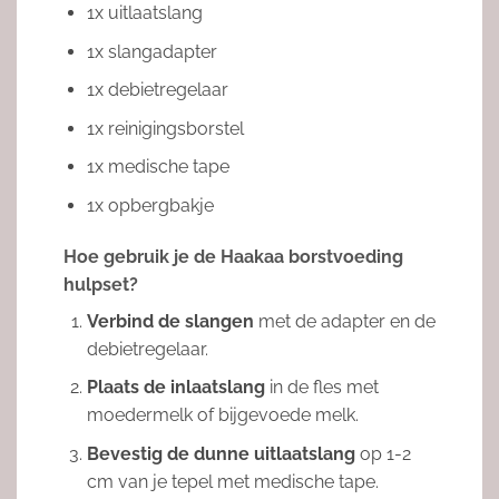
1x uitlaatslang
1x slangadapter
1x debietregelaar
1x reinigingsborstel
1x medische tape
1x opbergbakje
Hoe gebruik je de Haakaa borstvoeding
hulpset?
Verbind de slangen
met de adapter en de
debietregelaar.
Plaats de inlaatslang
in de fles met
moedermelk of bijgevoede melk.
Bevestig de dunne uitlaatslang
op 1-2
cm van je tepel met medische tape.