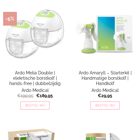
-5%
Ardo Melia Double |
Ardo Amaryll – Starterkit |
elekrtische borstkolf |
Handmatige borstkolf |
hands-free | dubbelzijdig
Handkolf
Ardo Medical
Ardo Medical
Oorspronkelijke
Huidige
€
199,95
€
189,95
€
29,95
prijs
prijs
was:
is:
BESTEL NU
BESTEL NU
€199,95.
€189,95.