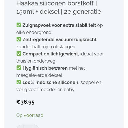
Haakaa siliconen borstkolf |
150ml + deksel | 2e generatie
Zuignapvoet voor extra stabiliteit
op
elke ondergrond
Zelfregelende vacuümzuigkracht
zonder batterijen of slangen
Compact en lichtgewicht
, ideaal voor
thuis én onderweg
Hygiënisch bewaren
met het
meegeleverde deksel
100% medische siliconen
, soepel en
veilig voor moeder en baby
€
36,95
Op voorraad
Haakaa siliconen borstkolf | 150ml + deksel | 2e generatie aa