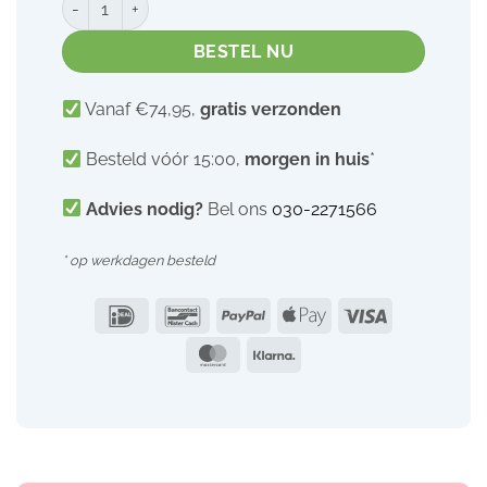
BESTEL NU
Vanaf €74,95,
gratis verzonden
Besteld vóór 15:00,
morgen in huis
*
Advies nodig?
Bel ons
030-2271566
* op werkdagen besteld
IDeal
Bancontact
PayPal
Apple
Visa
Pay
MasterCard
Klarna