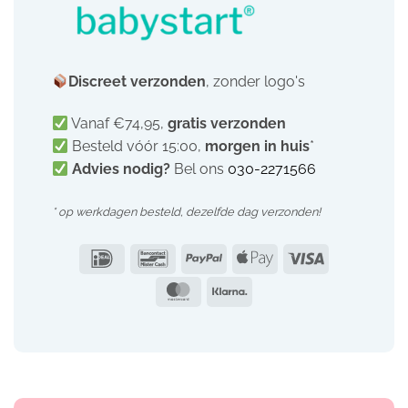
Discreet verzonden
, zonder logo's
Vanaf €74,95,
gratis verzonden
Besteld vóór 15:00,
morgen in huis
*
Advies nodig?
Bel ons
030-2271566
* op werkdagen besteld, dezelfde dag verzonden!
IDeal
Bancontact
PayPal
Apple
Visa
Pay
MasterCard
Klarna