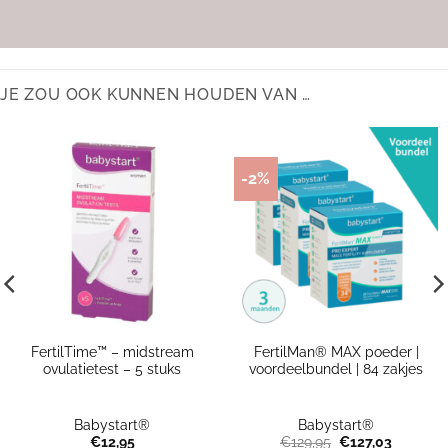
JE ZOU OOK KUNNEN HOUDEN VAN …
-2%
FertilTime™ – midstream
FertilMan® MAX poeder |
ovulatietest – 5 stuks
voordeelbundel | 84 zakjes
Babystart®
Babystart®
Oorspronkelijke
Huidige
€
12,95
€
129,95
€
127,03