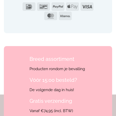
IDeal
Bancontact
PayPal
Apple
Visa
Pay
MasterCard
Klarna
Breed assortiment
Producten rondom je bevalling
Vóór 15:00 besteld?
De volgende dag in huis!
Gratis verzending
Vanaf €74,95 (incl. BTW)