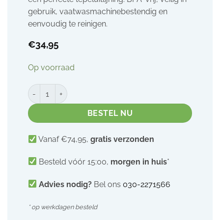
gebruik, vaatwasmachinebestendig en
eenvoudig te reinigen.
€
34,95
Op voorraad
Borstschild Elvie pump | 28mm | maat L | 2 stuks aantal
BESTEL NU
Vanaf €74,95,
gratis verzonden
Besteld vóór 15:00,
morgen in huis
*
Advies nodig?
Bel ons
030-2271566
* op werkdagen besteld