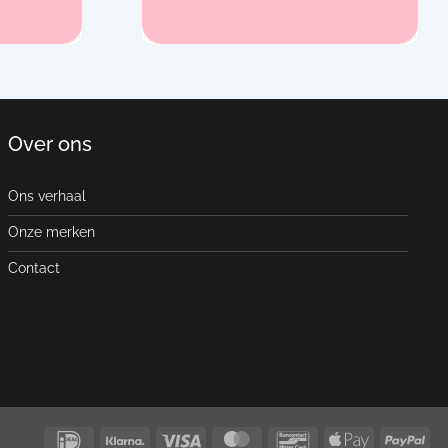
Over ons
Ons verhaal
Onze merken
Contact
IDeal
Klarna
Visa
MasterCard
Bancontact
Apple
Pay