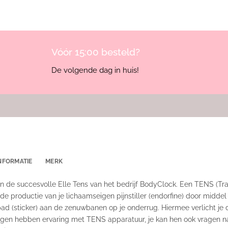
Vóór 15:00 besteld?
De volgende dag in huis!
NFORMATIE
MERK
n de succesvolle Elle Tens van het bedrijf BodyClock. Een TENS (Tr
de productie van je lichaamseigen pijnstiller (endorfine) door middel
pad (sticker) aan de zenuwbanen op je onderrug. Hiermee verlicht je d
igen hebben ervaring met TENS apparatuur, je kan hen ook vragen 