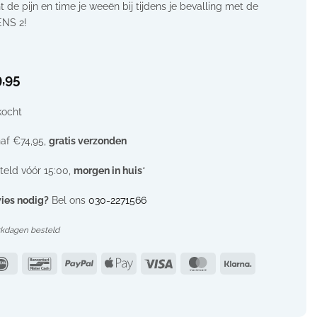
ht de pijn en time je weeën bij tijdens je bevalling met de
ENS 2!
,95
kocht
af €74,95,
gratis verzonden
teld vóór 15:00,
morgen in huis
*
ies nodig?
Bel ons
030-2271566
rkdagen besteld
IDeal
Bancontact
PayPal
Apple
Visa
MasterCard
Klarna
Pay