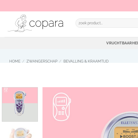
Ga
naar
inhoud
Zoeken
naar:
VRUCHTBAARHE
HOME
/
ZWANGERSCHAP
/
BEVALLING & KRAAMTIJD