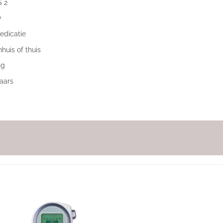
S 2
y
medicatie
huis of thuis
ng
aars