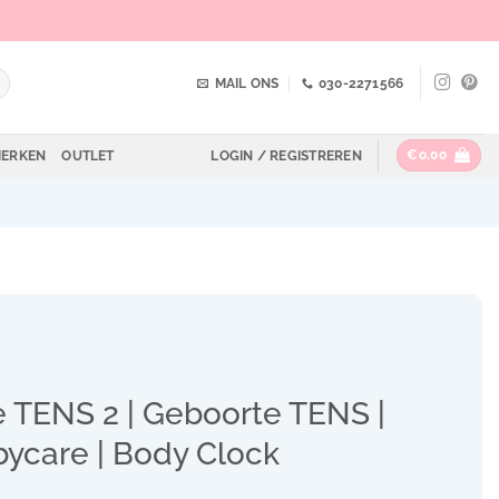
MAIL ONS
030-2271566
€
0,00
ERKEN
OUTLET
LOGIN / REGISTREREN
e TENS 2 | Geboorte TENS |
ycare | Body Clock