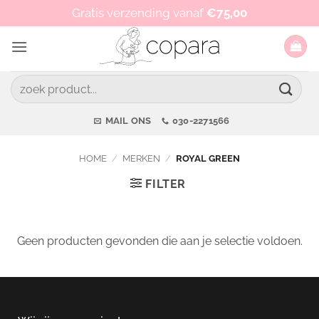
Ga
Op werkdagen vóór 15:00 besteld, zelfde dag verzonden!
Gratis verzending vanaf
€
75,00
naar
inhoud
Zoeken
naar:
MAIL ONS
030-2271566
HOME
/
MERKEN
/
ROYAL GREEN
FILTER
Geen producten gevonden die aan je selectie voldoen.