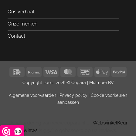
Ons verhaal
Onze merken
Contact
IDeal
Klarna
Visa
MasterCard
Bancontact
Apple
PayP
Pay
Copyright 2001- 2026 © Copara |
Mulmore BV
Algemene voorwaarden
|
Privacy policy
|
Cookie voorkeuren
aanpassen
De waardering van www.copara.nl bij
WebwinkelKeur
Reviews
is 9.5/10 gebaseerd op 62 reviews.
9,5