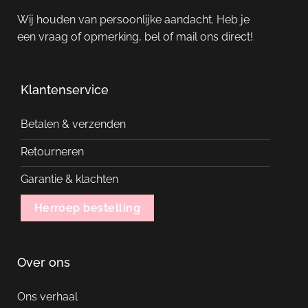
worden
Wij houden van persoonlijke aandacht. Heb je
op
een vraag of opmerking, bel of mail ons direct!
de
productpagina
Klantenservice
Betalen & verzenden
Retourneren
Garantie & klachten
Herroep bestelling
Over ons
Ons verhaal