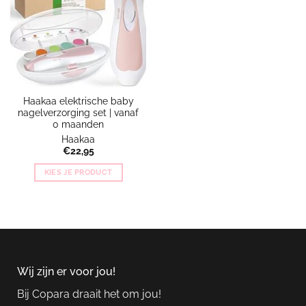
Haakaa elektrische baby
nagelverzorging set | vanaf
0 maanden
Haakaa
€
22,95
KIES JE PRODUCT
Dit
product
heeft
meerdere
variaties.
Deze
Wij zijn er voor jou!
optie
kan
Bij Copara draait het om jou!
gekozen