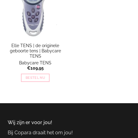
Elle TENS | de originele
geboorte tens | Babycare
TENS
Babycare TENS
€
109,95
BESTEL NU
Wij zijn er voor jou!
Bij Copara draait het om jou!