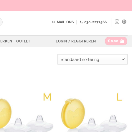
MAIL ONS
030-2271566
€
0,00
ERKEN
OUTLET
LOGIN / REGISTREREN