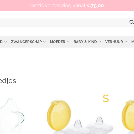
Op werkdagen vóór 15:00 besteld, zelfde dag verzonden!
Gratis verzending vanaf
€
75,00
ID
ZWANGERSCHAP
MOEDER
BABY & KIND
VERHUUR
M
edjes