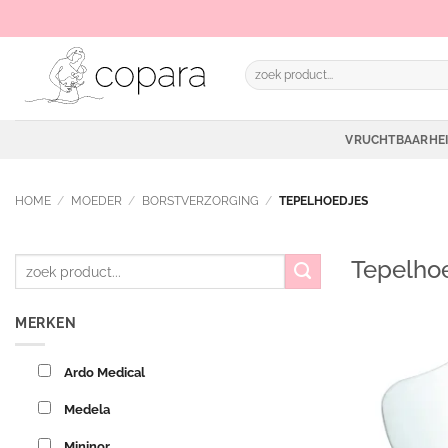
Ga
naar
inhoud
Zoeken
naar:
VRUCHTBAARHE
HOME
/
MOEDER
/
BORSTVERZORGING
/
TEPELHOEDJES
Tepelho
MERKEN
Ardo Medical
Medela
Mininor