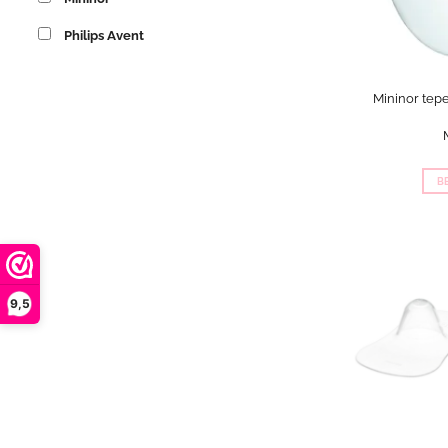
Philips Avent
Mininor tepe
B
9,5