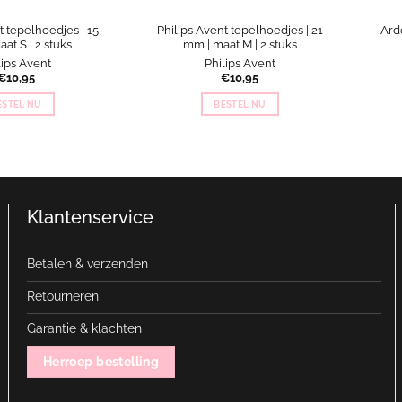
t tepelhoedjes | 15
Philips Avent tepelhoedjes | 21
Ardo
at S | 2 stuks
mm | maat M | 2 stuks
lips Avent
Philips Avent
€
10,95
€
10,95
ESTEL NU
BESTEL NU
Klantenservice
Betalen & verzenden
Retourneren
Garantie & klachten
Herroep bestelling