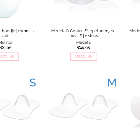
lhoedje | 21mm | 2
Medela® Contact™ tepelhoedjes |
Medel
stuks
maat S | 2 stuks
Mininor
Medela
€
9,95
€
10,95
ESTEL NU
BESTEL NU