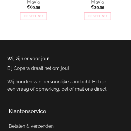
MiaVia
MiaVia
€
89,95
€
39,95
BESTEL NU
BESTEL NU
Wij zijn er voor jou!
Bij Copara draait het om jou!
Wij houden van persoonlijke aandacht. Heb je
een vraag of opmerking, bel of mail ons direct!
Klantenservice
Betalen & verzenden