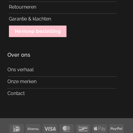
Retourneren
Garantie & klachten
Herroep bestelling
Over ons
Ons verhaal
Onze merken
Contact
IDeal
Klarna
Visa
MasterCard
Bancontact
Apple
PayP