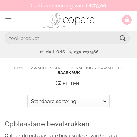
Ga
Op werkdagen vóór 15:00 besteld, zelfde dag verzonden!
Gratis verzending vanaf
€
75,00
naar
inhoud
Zoeken
naar:
MAIL ONS
030-2271566
HOME
/
ZWANGERSCHAP
/
BEVALLING & KRAAMTIJD
/
BAARKRUK
FILTER
Opblaasbare bevalkrukken
Ontdek de opblaasbare bevalkrukken van Copara,