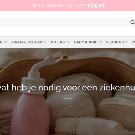
Op werkdagen vóór 15:00 besteld, zelfde dag verzonden!
Gratis verzending vanaf
€
75,00
ID
ZWANGERSCHAP
MOEDER
BABY & KIND
VERHUUR
M
wat heb je nodig voor een ziekenhui