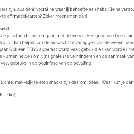
nders zijn, dus denk vooral na waar jij behoefte aan hebt. Kleine ve
oorte affirmatiekaarten? Zeker meenemen dan!
schil
die je helpen bij het omgaan met de weeën. Een goed voorbeeld hier
erd. Dit kan helpen om de aandacht te verleggen van de weeën naar 
gaan.
Ook een TENS apparaat wordt vaak gebruikt en kan worden me
die kunnen helpen om pijnsignalen te verminderen en de aanmaak van e
veel gebruikt in de beginfase van de bevalling.
. Lichte, makkelijk te eten snacks zijn daarom ideaal. Waar kun je da
s je ligt)