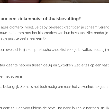
voor een ziekenhuis- of thuisbevalling?
les dichterbij voelt. Je baby beweegt krachtiger, je lichaam verand
vrouwen daarom met het klaarmaken van hun bevaltas. Niet omdat je
 dat je juist te veel meeneemt?
n overzichtelijke en praktische checklist voor je bevaltas, zodat jij 
s klaar te hebben tussen de 34 en 36 weken. Zet je tas op een vaste p
 het zover is.
tas belangrijk. Soms is het toch nodig om naar het ziekenhuis te gaan
orieën: spullen voor tijdens de bevalling (voor jou en je partner), spu