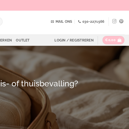
MAIL ONS
030-2271566
€
0,00
ERKEN
OUTLET
LOGIN / REGISTREREN
s- of thuisbevalling?