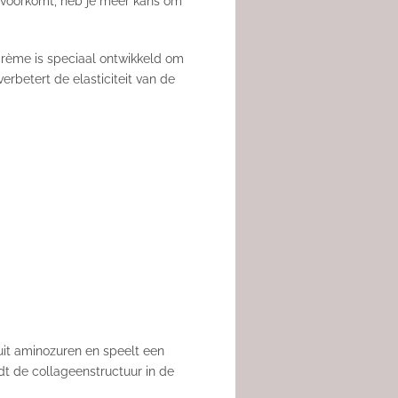
lie voorkomt, heb je meer kans om
crème is speciaal ontwikkeld om
betert de elasticiteit van de
 uit aminozuren en speelt een
dt de collageenstructuur in de