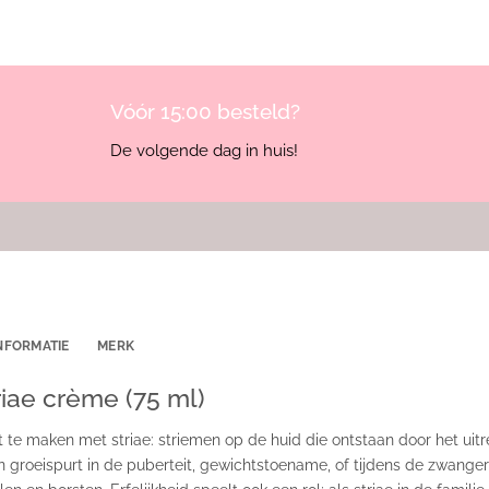
Vóór 15:00 besteld?
De volgende dag in huis!
NFORMATIE
MERK
riae crème (75 ml)
t te maken met striae: striemen op de huid die ontstaan door het uit
en groeispurt in de puberteit, gewichtstoename, of tijdens de zwan