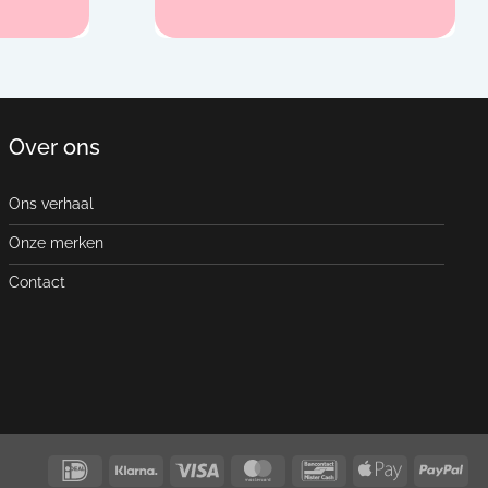
Over ons
Ons verhaal
Onze merken
Contact
IDeal
Klarna
Visa
MasterCard
Bancontact
Apple
Pay