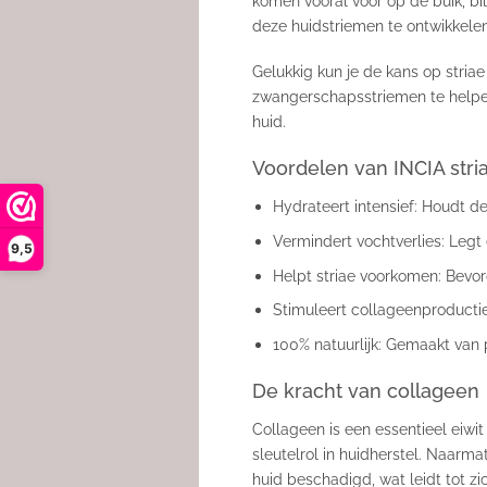
komen vooral voor op de buik, bil
deze huidstriemen te ontwikkelen
Gelukkig kun je de kans op stria
zwangerschapsstriemen te helpen
huid.
Voordelen van INCIA str
Hydrateert intensief: Houdt d
Vermindert vochtverlies: Leg
9,5
Helpt striae voorkomen: Bevord
Stimuleert collageenproductie
100% natuurlijk: Gemaakt van 
De kracht van collageen
Collageen is een essentieel eiwit
sleutelrol in huidherstel. Naarm
huid beschadigd, wat leidt tot zi