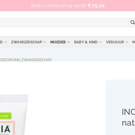
Op werkdagen vóór 15:00 besteld, zelfde dag verzonden!
Gratis verzending vanaf
€
75,00
ID
ZWANGERSCHAP
MOEDER
BABY & KIND
VERHUUR
M
ERZORGING ZWANGERSCHAP
INC
nat