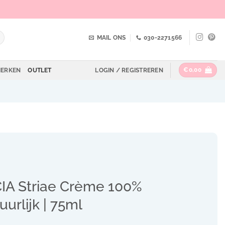
MAIL ONS
030-2271566
€
0,00
ERKEN
OUTLET
LOGIN / REGISTREREN
IA Striae Crème 100%
uurlijk | 75ml