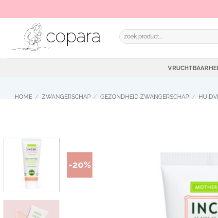
Ga
naar
inhoud
Zoeken
naar:
VRUCHTBAARHE
HOME
/
ZWANGERSCHAP
/
GEZONDHEID ZWANGERSCHAP
/
HUIDV
-20%