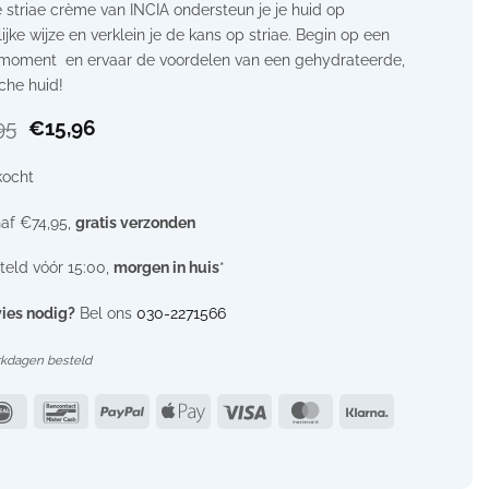
 striae crème van INCIA ondersteun je je huid op
ijke wijze en verklein je de kans op striae. Begin op een
moment en ervaar de voordelen van een gehydrateerde,
sche huid!
Oorspronkelijke
Huidige
95
€
15,96
prijs
prijs
was:
is:
kocht
€19,95.
€15,96.
af €74,95,
gratis verzonden
teld vóór 15:00,
morgen in huis
*
ies nodig?
Bel ons
030-2271566
rkdagen besteld
IDeal
Bancontact
PayPal
Apple
Visa
MasterCard
Klarna
Pay