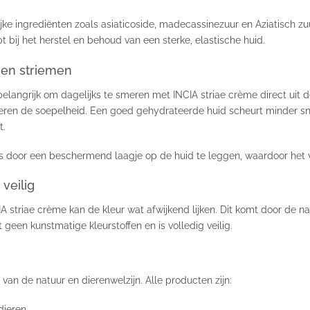
jke ingrediënten zoals asiaticoside, madecassinezuur en Aziatisch zu
 bij het herstel en behoud van een sterke, elastische huid.
egen striemen
langrijk om dagelijks te smeren met INCIA striae crème direct uit de 
ren de soepelheid. Een goed gehydrateerde huid scheurt minder sn
t.
s door een beschermend laagje op de huid te leggen, waardoor het 
 veilig
IA striae crème kan de kleur wat afwijkend lijken. Dit komt door de nat
geen kunstmatige kleurstoffen en is volledig veilig.
 van de natuur en dierenwelzijn. Alle producten zijn:
dieren.