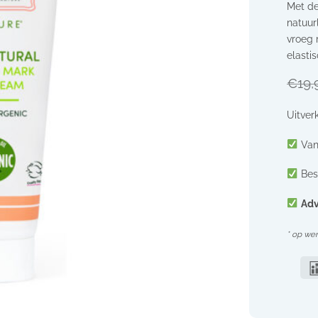
Met de
natuurl
vroeg 
elasti
€
19,
Uitver
Van
Bes
Adv
* op we