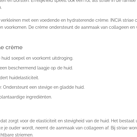
len en borsten. Erfelijkheid speelt ook een rol; als striae in de fami
.
e verkleinen met een voedende en hydraterende crème. INCIA striae 
 voorkomen. De crème ondersteunt de aanmaak van collageen en ver
iae crème
e huid soepel en voorkomt uitdroging.
t een beschermend laagje op de huid.
ert huidelasticiteit.
: Ondersteunt een stevige en gladde huid.
plantaardige ingrediënten.
 dat zorgt voor de elasticiteit en stevigheid van de huid. Het bestaat
ate je ouder wordt, neemt de aanmaak van collageen af. Bij striae wor
chtbare striemen.