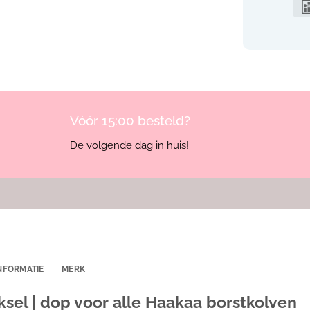
Vóór 15:00 besteld?
De volgende dag in huis!
NFORMATIE
MERK
sel | dop voor alle Haakaa borstkolven