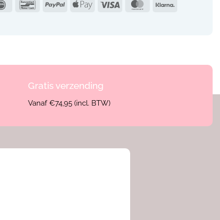
IDeal
Bancontact
PayPal
Apple
Visa
MasterCard
Klarna
Pay
Gratis verzending
Vanaf €74,95 (incl. BTW)