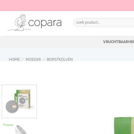
Ga
naar
inhoud
Zoeken
naar:
VRUCHTBAARHE
HOME
/
MOEDER
/
BORSTKOLVEN