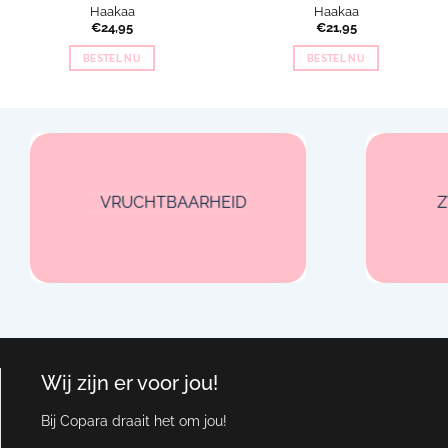
Haakaa
Haakaa
€
24,95
€
21,95
BESTEL NU
BESTEL NU
VRUCHTBAARHEID
Wij zijn er voor jou!
Bij Copara draait het om jou!