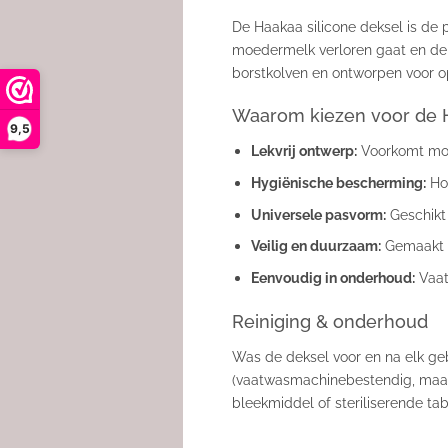
De Haakaa silicone deksel is de p
moedermelk verloren gaat en de 
borstkolven en ontworpen voor 
Waarom kiezen voor de H
9,5
Lekvrij ontwerp:
Voorkomt mor
Hygiënische bescherming:
Hou
Universele pasvorm:
Geschikt 
Veilig en duurzaam:
Gemaakt va
Eenvoudig in onderhoud:
Vaat
Reiniging & onderhoud
Was de deksel voor en na elk geb
(vaatwasmachinebestendig, maar
bleekmiddel of steriliserende tab