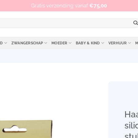
Op werkdagen vóór 15:00 besteld, zelfde dag verzonden!
Gratis verzending vanaf
€
75,00
ID
ZWANGERSCHAP
MOEDER
BABY & KIND
VERHUUR
M
Haa
sil
stu