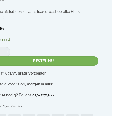
e afsluit deksel van silicone, past op elke Haakaa
lf.
95
orraad
Silicone deksel | silicone afsluitdop borstkolf | 1 stuks aantal
BESTEL NU
af €74,95,
gratis verzonden
teld vóór 15:00,
morgen in huis
*
ies nodig?
Bel ons
030-2271566
rkdagen besteld