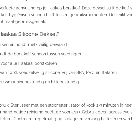
erfecte aanvulling op je Haakaa borstkolf. Deze deksel sluit de kolf 
kolf hygiënisch schoon blijft tussen gebruiksmomenten. Geschikt vo
optimaal gebruiksgemak.
aakaa Silicone Deksel?
sen en houdt melk veilig bewaard
dt de borstkolf schoon tussen voedingen
voor alle Haakaa-borstkolven
n 100% voedselveilig silicone, vrij van BPA, PVC en ftalaten
wasmachinebestendig en hittebestendig
ruik. Steriliseer met een stoomsterilisator of kook 2-3 minuten in he
 handmatige reiniging heeft de voorkeur). Gebruik geen agressiev
letten. Controleer regelmatig op slijtage en vervang bij tekenen van