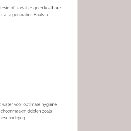
stevig af, zodat er geen kostbare
or alle generaties Haakaa-
et water voor optimale hygiëne
e schoonmaakmiddelen zoals
 beschadiging.