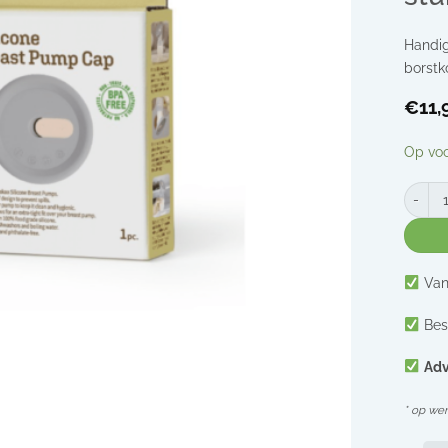
Handig
borstko
€
11,
Op vo
Haakaa 
Van
Bes
Adv
* op we