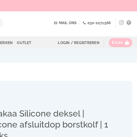
MAIL ONS
030-2271566
€
0,00
ERKEN
OUTLET
LOGIN / REGISTREREN
kaa Silicone deksel |
icone afsluitdop borstkolf | 1
ks